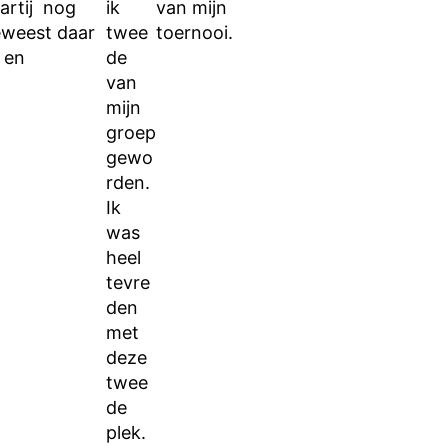
artij nog
ik
van mijn
eweest daar
twee
toernooi.
 en
de
van
mijn
groep
gewo
rden.
Ik
was
heel
tevre
den
met
deze
twee
de
plek.