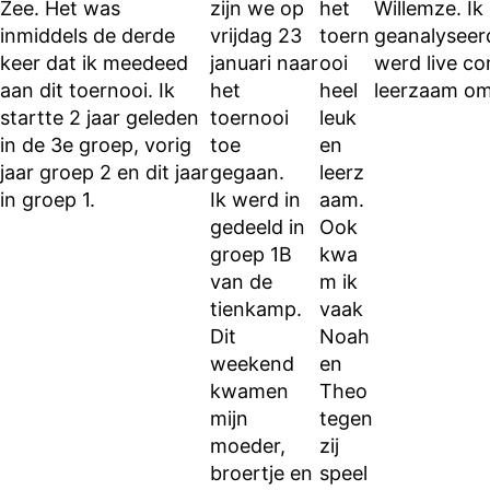
Zee. Het was
zijn we op
het
Willemze. Ik
inmiddels de derde
vrijdag 23
toern
geanalyseer
keer dat ik meedeed
januari naar
ooi
werd live co
aan dit toernooi. Ik
het
heel
leerzaam om 
startte 2 jaar geleden
toernooi
leuk
in de 3e groep, vorig
toe
en
jaar groep 2 en dit jaar
gegaan.
leerz
in groep 1.
Ik werd in
aam.
gedeeld in
Ook
groep 1B
kwa
van de
m ik
tienkamp.
vaak
Dit
Noah
weekend
en
kwamen
Theo
mijn
tegen
moeder,
zij
broertje en
speel