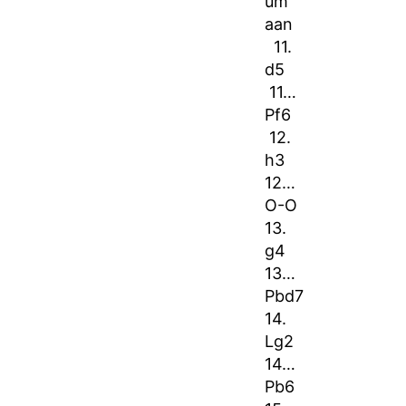
um
aan
11.
d5
11…
Pf6
12.
h3
12…
O-O
13.
g4
13…
Pbd7
14.
Lg2
14…
Pb6