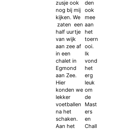
zusje ook
den
nog bij mij
ook
kijken. We
mee
zaten een
aan
half uurtje
het
van wijk
toern
aan zee af
ooi.
in een
Ik
chalet in
vond
Egmond
het
aan Zee.
erg
Hier
leuk
konden we
om
lekker
de
voetballen
Mast
na het
ers
schaken.
en
Aan het
Chall