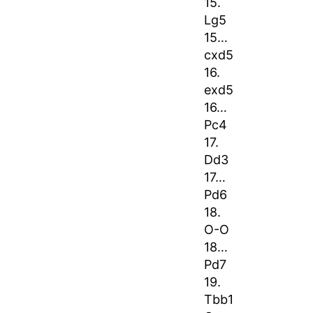
15.
Lg5
15…
cxd5
16.
exd5
16…
Pc4
17.
Dd3
17…
Pd6
18.
O-O
18…
Pd7
19.
Tbb1