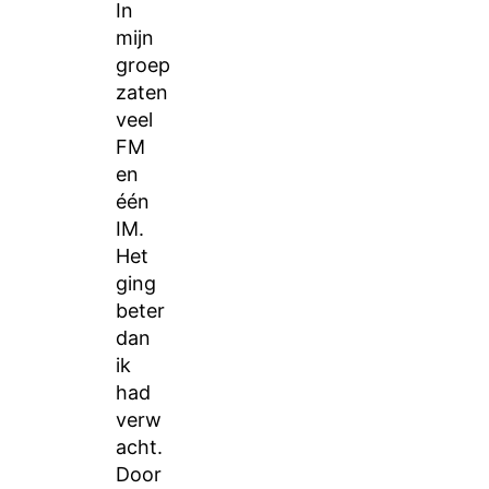
In
mijn
groep
zaten
veel
FM
en
één
IM.
Het
ging
beter
dan
ik
had
verw
acht.
Door