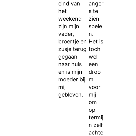
eind van
anger
het
s te
weekend
zien
zijn mijn
spele
vader,
n.
broertje en
Het is
zusje terug
toch
gegaan
wel
naar huis
een
en is mijn
droo
moeder bij
m
mij
voor
gebleven.
mij
om
op
termij
n zelf
achte