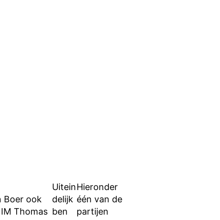
Uitein
Hieronder
n Boer ook
delijk
één van de
en IM Thomas
ben
partijen