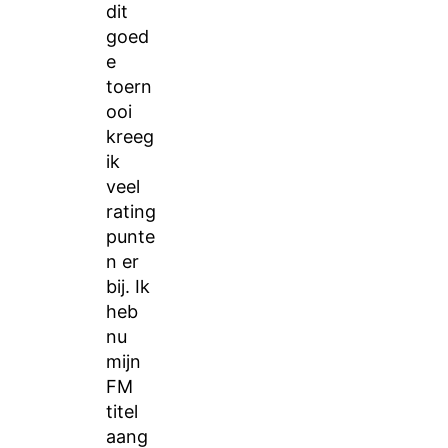
dit
goed
e
toern
ooi
kreeg
ik
veel
rating
punte
n er
bij. Ik
heb
nu
mijn
FM
titel
aang