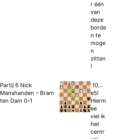
r één
van
deze
borde
n te
moge
n
zitten
!
Partij 6 Nick
10…
Manshanden – Bram
e5!
ten Dam 0-1
Hierm
ee
viel ik
het
centr